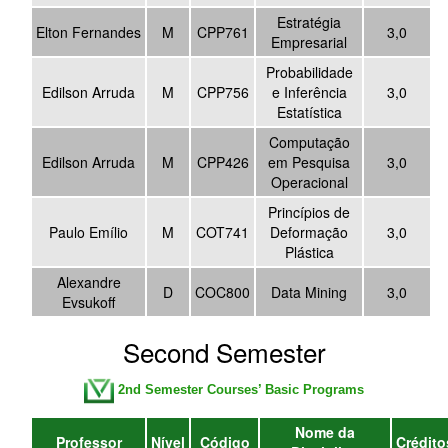
Estratégia
Elton Fernandes
M
CPP761
3,0
Empresarial
Probabilidade
Edilson Arruda
M
CPP756
e Inferência
3,0
Estatística
Computação
Edilson Arruda
M
CPP426
em Pesquisa
3,0
Operacional
Princípios de
Paulo Emílio
M
COT741
Deformação
3,0
Plástica
Alexandre
D
COC800
Data Mining
3,0
Evsukoff
Second Semester
2nd Semester Courses’ Basic Programs
Nome da
Professor
Nível
Código
Crédito