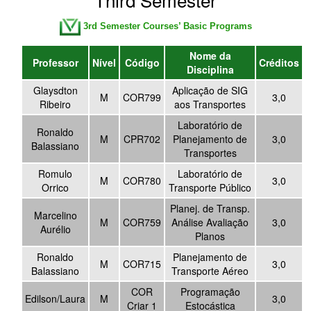
3rd Semester Courses’ Basic Programs
Nome da
Professor
Nível
Código
Créditos
Disciplina
Glaysdton
Aplicação de SIG
M
COR799
3,0
Ribeiro
aos Transportes
Laboratório de
Ronaldo
M
CPR702
Planejamento de
3,0
Balassiano
Transportes
Romulo
Laboratório de
M
COR780
3,0
Orrico
Transporte Público
Planej. de Transp.
Marcelino
M
COR759
Análise Avaliação
3,0
Aurélio
Planos
Ronaldo
Planejamento de
M
COR715
3,0
Balassiano
Transporte Aéreo
COR
Programação
Edilson/Laura
M
3,0
Criar 1
Estocástica