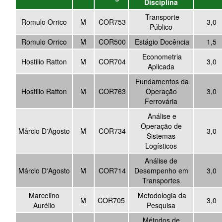
Disciplina
Transporte
Romulo Orrico
M
COR753
3,0
Público
Romulo Orrico
M
COR500
Estágio Docência
1,5
Econometria
Hostilio Ratton
M
COR704
3,0
Aplicada
Fundamentos da
Hostilio Ratton
M
COR763
Operação
3,0
Ferrovária
Análise e
Operação de
Márcio D'Agosto
M
COR734
3,0
Sistemas
Logísticos
Análise de
Márcio D'Agosto
M
COR714
Desempenho em
3,0
Transportes
Marcelino
Metodologia da
M
COR705
3,0
Aurélio
Pesquisa
Métodos de