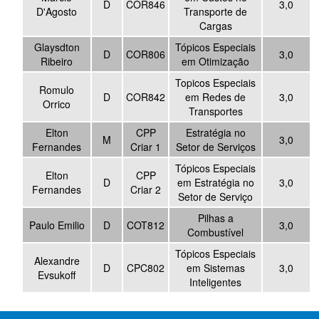
D
COR846
3,0
D'Agosto
Transporte de
Cargas
Glaysdton
Tópicos Especiais
D
COR806
3,0
Ribeiro
em Otimização
Topicos Especiais
Romulo
D
COR842
em Redes de
3,0
Orrico
Transportes
Elton
CPP
Estratégia no
M
3,0
Fernandes
Criar 1
Setor de Serviços
Tópicos Especiais
Elton
CPP
D
em Estratégia no
3,0
Fernandes
Criar 2
Setor de Serviço
Pilhas a
Paulo Emilio
D
COT812
3,0
Combustível
Tópicos Especiais
Alexandre
D
CPC802
em Sistemas
3,0
Evsukoff
Inteligentes