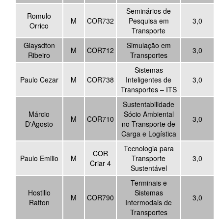
Seminários de
Romulo
M
COR732
Pesquisa em
3,0
Orrico
Transporte
Glaysdton
Simulação em
M
COR712
3,0
Ribeiro
Transportes
Sistemas
Paulo Cezar
M
COR738
Inteligentes de
3,0
Transportes – ITS
Sustentabilidade
Márcio
Sócio Ambiental
M
COR710
3,0
D'Agosto
no Transporte de
Carga e Logística
Tecnologia para
COR
Paulo Emilio
M
Transporte
3,0
Criar 4
Sustentável
Terminais e
Hostilio
Sistemas
M
COR790
3,0
Ratton
Intermodais de
Transportes