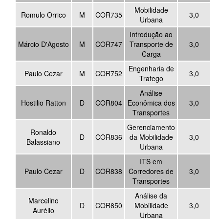
Mobilidade
Romulo Orrico
M
COR735
3,0
Urbana
Introdução ao
Márcio D'Agosto
M
COR747
Transporte de
3,0
Carga
Engenharia de
Paulo Cezar
M
COR752
3,0
Trafego
Análise
Hostilio Ratton
D
COR804
Econômica dos
3,0
Transportes
Gerenciamento
Ronaldo
D
COR836
da Mobilidade
3,0
Balassiano
Urbana
ITS em
Paulo Cezar
D
COR838
Corredores de
3,0
Transportes
Análise da
Marcelino
D
COR850
Mobilidade
3,0
Aurélio
Urbana