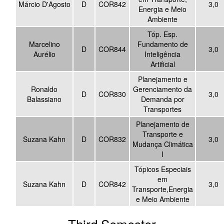
Márcio D'Agosto
D
COR842
3,0
Energia e Meio
Ambiente
Tóp. Esp.
Marcelino
Fundamento de
D
COR844
3,0
Aurélio
Inteligência
Artificial
Planejamento e
Ronaldo
Gerenciamento da
D
COR830
3,0
Balassiano
Demanda por
Transportes
Planejamento de
Transporte e
Suzana Kahn
D
COR832
3,0
Mudança Climática
I
Tópicos Especiais
em
Suzana Kahn
D
COR842
3,0
Transporte,Energia
e Meio Ambiente
Third Semester