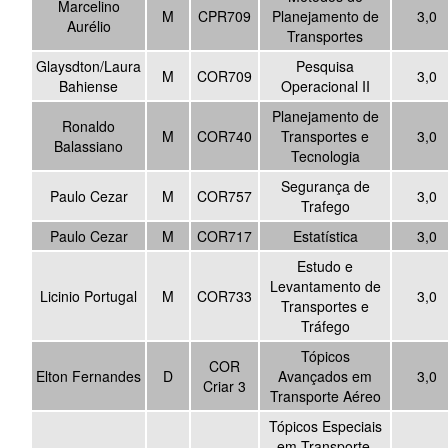
Marcelino
M
CPR709
Planejamento de
3,0
Aurélio
Transportes
Glaysdton/Laura
Pesquisa
M
COR709
3,0
Bahiense
Operacional II
Planejamento de
Ronaldo
M
COR740
Transportes e
3,0
Balassiano
Tecnologia
Segurança de
Paulo Cezar
M
COR757
3,0
Trafego
Paulo Cezar
M
COR717
Estatística
3,0
Estudo e
Levantamento de
Licinio Portugal
M
COR733
3,0
Transportes e
Tráfego
Tópicos
COR
Elton Fernandes
D
Avançados em
3,0
Criar 3
Transporte Aéreo
Tópicos Especiais
em Transporte,