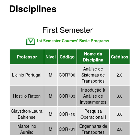
Disciplines
First Semester
1st Semester Courses’ Basic Programs
Nome da
Professor
Nível
Código
Créditos
Disciplina
Análise de
Licinio Portugal
M
COR700
Sistemas de
2,0
Transportes
Introdução à
Hostilio Ratton
M
COR703
Análise de
3,0
Investimentos
Glaysdton/Laura
Pesquisa
M
COR710
3,0
Bahiense
Operacional I
Marcelino
Engenharia de
M
COR731
2,0
Aurélio
Transportes