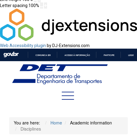
Letter spacing
100
%
Web Accessibility plugin
by DJ-Extensions.com
COMUNICA BR
ACESSO À INFORMAÇÃO
PARTICIPE
LEGISL
IR
PARA
O
CONTEÚDO
You are here:
Home
Academic information
Disciplines