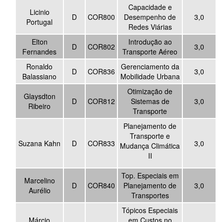
Capacidade e
Licinio
D
COR800
Desempenho de
3,0
Portugal
Redes Viárias
Elton
Introdução ao
D
COR802
3,0
Fernandes
Transporte Aéreo
Ronaldo
Gerenciamento da
D
COR836
3,0
Balassiano
Mobilidade Urbana
Otimização de
Glaysdton
D
COR812
Sistemas de
3,0
Ribeiro
Transporte
Planejamento de
Transporte e
Suzana Kahn
D
COR833
3,0
Mudança Climática
II
Top. Especiais em
Marcelino
D
COR840
Planejamento de
3,0
Aurélio
Transportes
Tópicos Especiais
Márcio
em Custos no